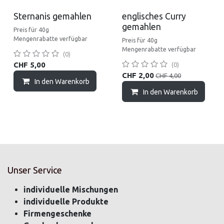
Sale
Sternanis gemahlen
englisches Curry
gemahlen
Preis für 40g
Mengenrabatte verfügbar
Preis für 40g
Mengenrabatte verfügbar
(0)
CHF
5,00
(0)
CHF
2,00
CHF
4,00
In den Warenkorb
In den Warenkorb
Unser Service
individuelle Mischungen
individuelle Produkte
Firmengeschenke