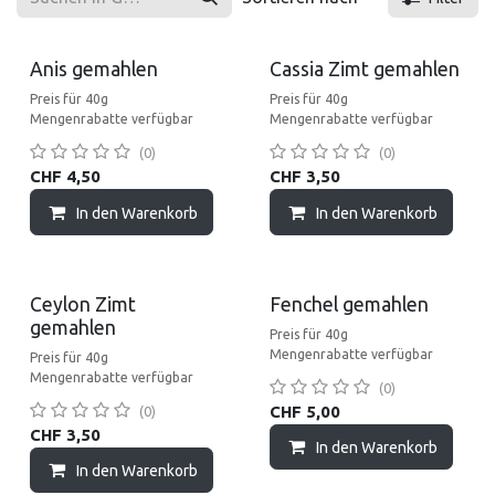
Anis gemahlen
Cassia Zimt gemahlen
Preis für 40g
Preis für 40g
Mengenrabatte verfügbar
Mengenrabatte verfügbar
(0)
(0)
CHF
4,50
CHF
3,50
In den Warenkorb
In den Warenkorb
Neu!
Ceylon Zimt
Fenchel gemahlen
gemahlen
Preis für 40g
Mengenrabatte verfügbar
Preis für 40g
Mengenrabatte verfügbar
(0)
CHF
5,00
(0)
CHF
3,50
In den Warenkorb
In den Warenkorb