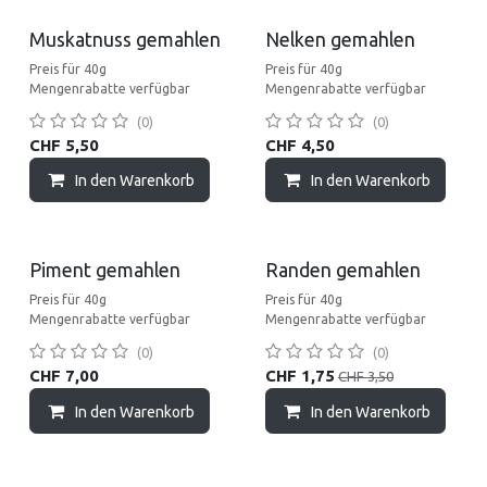
Muskatnuss gemahlen
Nelken gemahlen
Preis für 40g
Preis für 40g
Mengenrabatte verfügbar
Mengenrabatte verfügbar
(0)
(0)
CHF
5,50
CHF
4,50
In den Warenkorb
In den Warenkorb
Sale
Piment gemahlen
Randen gemahlen
Preis für 40g
Preis für 40g
Mengenrabatte verfügbar
Mengenrabatte verfügbar
(0)
(0)
CHF
7,00
CHF
1,75
CHF
3,50
In den Warenkorb
In den Warenkorb