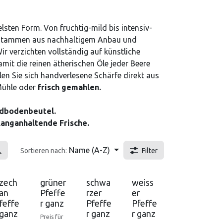
elsten Form. Von fruchtig-mild bis intensiv-
n stammen aus nachhaltigem Anbau und
r verzichten vollständig auf künstliche
it die reinen ätherischen Öle jeder Beere
en Sie sich handverlesene Schärfe direkt aus
Mühle oder
frisch gemahlen.
ndbodenbeutel.
 langanhaltende Frische.
Name (A-Z)
Sortieren nach:
Filter
Nicht vorrätig
zech
grüner
schwa
weiss
an
Pfeffe
rzer
er
feffe
r ganz
Pfeffe
Pfeffe
 ganz
r ganz
r ganz
Preis für