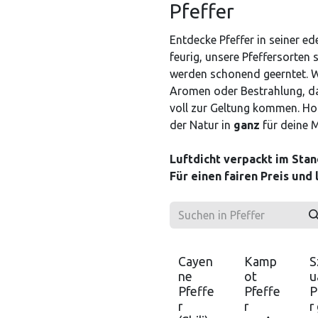
Pfeffer
Entdecke Pfeffer in seiner ed
feurig, unsere Pfeffersorte
werden schonend geerntet. Wi
Aromen oder Bestrahlung, dam
voll zur Geltung kommen. Hol
der Natur in
ganz
für
deine 
Luftdicht verpackt im Sta
Für einen fairen Preis und
Cayen
Kamp
S
ne
ot
u
Pfeffe
Pfeffe
P
r
r
r