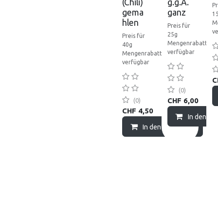
(Chili)
g.g.A.
Pr
gema
ganz
1
hlen
M
Preis für
v
25g
Preis für
Mengenrabatte
40g
verfügbar
Mengenrabatte
verfügbar
C
(0)
CHF
6,00
(0)
CHF
4,50
In den Wa
In den Warenkorb