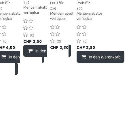
25g
eis für
Preis für
Preis für
Mengenrabatte
5g
25g
25g
verfügbar
engenrabatte
Mengenrabatte
Mengenrabatte
erfügbar
verfügbar
verfügbar
(0)
CHF
2,50
(0)
(0)
(0)
HF
6,00
CHF
2,50
CHF
2,50
In den Warenkorb
In den Warenkorb
In den Warenkorb
renkorb