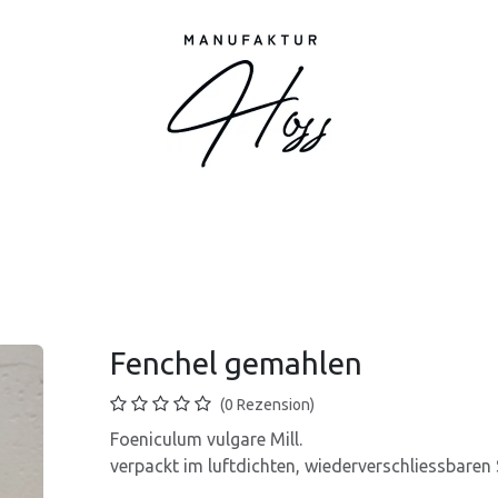
Shop
Markt
Service
Informationen
Ü
Fenchel gemahlen
(0 Rezension)
Foeniculum vulgare Mill.
verpackt im luftdichten, wiederverschliessbare