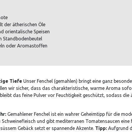
note
t der ätherischen Öle
nd orientalische Speisen
en Standbodenbeutel
teln oder Aromastoffen
zige Tiefe
Unser Fenchel (gemahlen) bringt eine ganz besonder
llen wir sicher, dass das charakteristische, warme Aroma sofo
leibt das feine Pulver vor Feuchtigkeit geschützt, sodass die
hr:
Gemahlener Fenchel ist ein wahrer Geheimtipp für die mode
 Schweinefleisch und gibt mediterranen Tomatensaucen eine fei
in süssem Gebäck setzt er spannende Akzente.
Tipp:
Aufgrund de