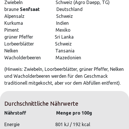
Zwiebeln
​​Schweiz (Agro Daepp, TG)
braune
Senfsaat
​Deutschland
Alpensalz
​​Schweiz
Kurkuma
​Indien​
Piment
​Mexiko
grüner Pfeffer
​​Sri Lanka
Lorbeerblätter
​​Schweiz
Nelken
​Tansania​
Wacholderbeeren
​Mazedonien
(Hinweis: Zwiebeln, Loorbeerblätter, grüner Pfeffer, Nelken
und Wacholderbeeren werden für den Geschmack
traditionell mitgekocht, aber vor dem Abfüllen entfernt).
Durchschnittliche Nährwerte
Nährstoff
​Menge pro 100g
Energie
​​801 kJ / 192 kcal